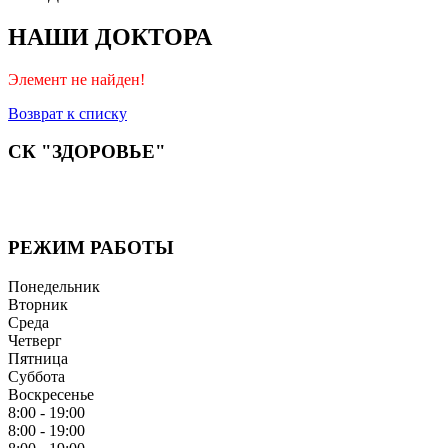
НАШИ ДОКТОРА
Элемент не найден!
Возврат к списку
СК "ЗДОРОВЬЕ"
Мы придерживаемся простого и ясного взгляда: медицинские 
бережная реабилитация - надёжный путь к выздоровлению.
РЕЖИМ РАБОТЫ
Понедельник
Вторник
Среда
Четверг
Пятница
Суббота
Воскресенье
8:00 - 19:00
8:00 - 19:00