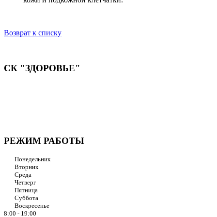
Возврат к списку
СК "ЗДОРОВЬЕ"
Мы придерживаемся простого и ясного взгляда: медицинские
услуги должны быть доступными и безупречно
профессиональными. Точное обследование организма,
эффективное лечение и бережная реабилитация - надёжный
путь к выздоровлению.
РЕЖИМ РАБОТЫ
Понедельник
Вторник
Среда
Четверг
Пятница
Суббота
Воскресенье
8:00 - 19:00