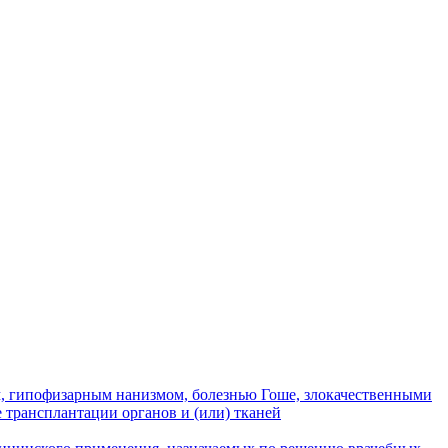
м, гипофизарным нанизмом, болезнью Гоше, злокачественными
 трансплантации органов и (или) тканей