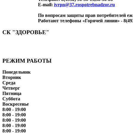
Е-mail:
ivrpn@37.rospotrebnadzor.ru
По вопросам защиты прав потребителей еж
Работают
телефоны «Горячей линии»
- 8(49
СК "ЗДОРОВЬЕ"
Мы придерживаемся простого и ясного взгляда: медицинск
лечение и бережная реабилитация - надёжный путь к выздо
РЕЖИМ РАБОТЫ
Понедельник
Вторник
Среда
Четверг
Пятница
Суббота
Воскресенье
8:00 - 19:00
8:00 - 19:00
8:00 - 19:00
8:00 - 19:00
8:00 - 19:00