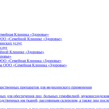
емейная Клиника «Здоровье»
 ООО «Семейной Клинике «Здоровье»
инских услуг
слуг
йной Клинике «Здоровье»
ровье»
 ООО «Семейная Клиника «Здоровье»
оза ООО «Семейная Клиника «Здоровье»
арственных препаратов для медицинского применения
ных для обеспечения лиц, больных гемофилией, муковисцидозо
дственных им тканей, рассеянным склерозом, а также лиц после