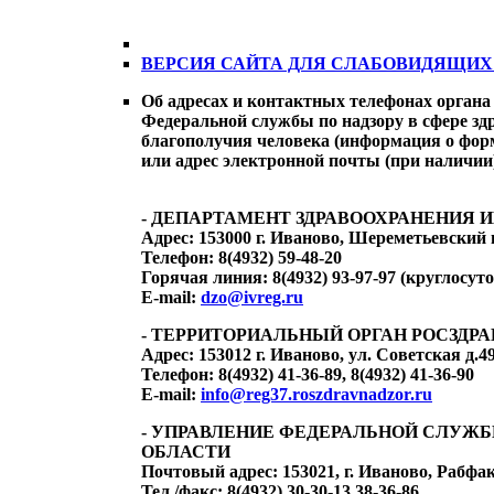
ВЕРСИЯ САЙТА ДЛЯ СЛАБОВИДЯЩИХ: в лев
Об адресах и контактных телефонах органа
Федеральной службы по надзору в сфере зд
благополучия человека (информация о форм
или адрес электронной почты (при наличии
- ДЕПАРТАМЕНТ ЗДРАВООХРАНЕНИЯ 
Адрес:
153000 г. Иваново, Шереметьевский пр
Телефон:
8(4932) 59-48-20
Горячая линия:
8(4932) 93-97-97 (круглосут
E-mail:
dzo@ivreg.ru
- ТЕРРИТОРИАЛЬНЫЙ ОРГАН РОСЗДР
Адрес:
153012 г. Иваново, ул. Советская д.49
Телефон:
8(4932) 41-36-89, 8(4932) 41-36-90
E-mail:
info@reg37.roszdravnadzor.ru
- УПРАВЛЕНИЕ ФЕДЕРАЛЬНОЙ СЛУЖБ
ОБЛАСТИ
Почтовый адрес:
153021, г. Иваново, Рабфак
Тел./факс:
8(4932) 30-30-13,38-36-86