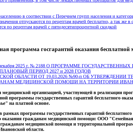
ого применения, в том числе лекарственных препаратов для м
населению в соотвествии с Перечнем групп населения и категор
значения отпускаются по рецептам врачей бесплатно, а так же в
тся по рецептам врачей с пятидесятипроцентной скидкой
ная программа госгарантий оказания бесплатной
декабря 2025 г. № 2188 О ПРОГРАММЕ ГОСУДАРСТВЕН
ЛАНОВЫЙ ПЕРИОД 2027 и 2028 ГОДОВ
ОЙ ОБЛАСТИ ОТ 19.03.2026 №90-п ОБ УТВЕРЖДЕНИ
АНАМ МЕДИЦИНСКОЙ ПОМОЩИ НА ТЕРРИТОРИИ ИВАНО
 медицинской организацией, участвующей в реализации про
ой программы государственных гарантий бесплатного оказа
е" на платной основе.
в рамках программы государственных гарантий бесплатного
о оказания гражданам медицинской помощи:
ООО "Семейная к
я гражданам медицинской помощи и территориальной програ
Ивановской области.