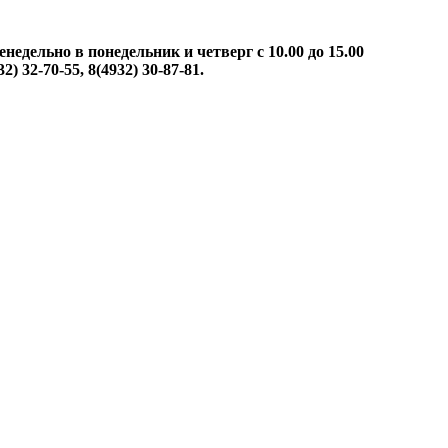
енедельно
в понедельник и четверг с 10.00 до 15.00
32) 32-70-55, 8(4932) 30-87-81.
ие услуги должны быть доступными и безупречно профессион
ровлению.