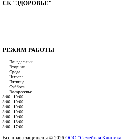
СК "ЗДОРОВЬЕ"
Мы придерживаемся простого и ясного взгляда: медицинские
услуги должны быть доступными и безупречно
профессиональными. Точное обследование организма,
эффективное лечение и бережная реабилитация - надёжный
путь к выздоровлению.
РЕЖИМ РАБОТЫ
Понедельник
Вторник
Среда
Четверг
Пятница
Суббота
Воскресенье
8:00 - 19:00
8:00 - 19:00
8:00 - 19:00
8:00 - 19:00
8:00 - 19:00
8:00 - 18:00
8:00 - 17:00
Все права защищены © 2026
ООО "Семейная Клиника