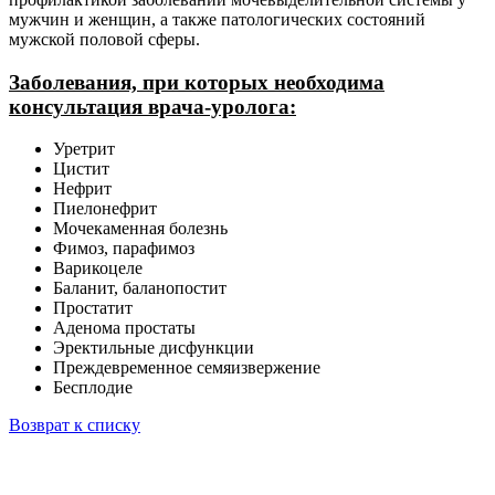
мужчин и женщин, а также патологических состояний
мужской половой сферы.
Заболевания, при которых необходима
консультация врача-уролога:
Уретрит
Цистит
Нефрит
Пиелонефрит
Мочекаменная болезнь
Фимоз, парафимоз
Варикоцеле
Баланит, баланопостит
Простатит
Аденома простаты
Эректильные дисфункции
Преждевременное семяизвержение
Бесплодие
Возврат к списку