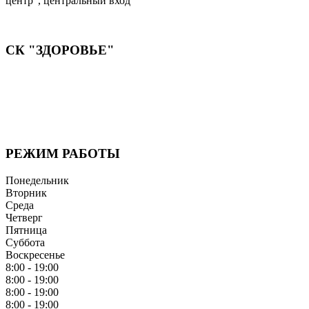
центр", центральный вход
СК "ЗДОРОВЬЕ"
Мы придерживаемся простого и ясного взгляда: медицинские
услуги должны быть доступными и безупречно
профессиональными. Точное обследование организма,
эффективное лечение и бережная реабилитация - надёжный
путь к выздоровлению.
РЕЖИМ РАБОТЫ
Понедельник
Вторник
Среда
Четверг
Пятница
Суббота
Воскресенье
8:00 - 19:00
8:00 - 19:00
8:00 - 19:00
8:00 - 19:00