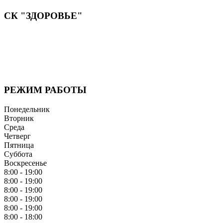
СК "ЗДОРОВЬЕ"
Мы придерживаемся простого и ясного взгляда: медицинские
услуги должны быть доступными и безупречно
профессиональными. Точное обследование организма,
эффективное лечение и бережная реабилитация - надёжный
путь к выздоровлению.
РЕЖИМ РАБОТЫ
Понедельник
Вторник
Среда
Четверг
Пятница
Суббота
Воскресенье
8:00 - 19:00
8:00 - 19:00
8:00 - 19:00
8:00 - 19:00
8:00 - 19:00
8:00 - 18:00