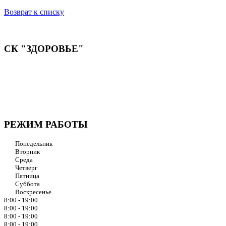
Возврат к списку
СК "ЗДОРОВЬЕ"
Мы придерживаемся простого и ясного взгляда: медицинские
услуги должны быть доступными и безупречно
профессиональными. Точное обследование организма,
эффективное лечение и бережная реабилитация - надёжный
путь к выздоровлению.
РЕЖИМ РАБОТЫ
Понедельник
Вторник
Среда
Четверг
Пятница
Суббота
Воскресенье
8:00 - 19:00
8:00 - 19:00
8:00 - 19:00
8:00 - 19:00