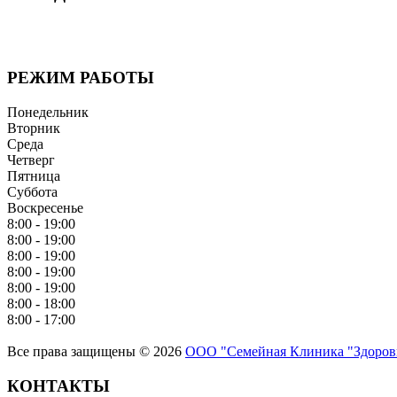
Мы придерживаемся простого и ясного взгляда: медицинские 
бережная реабилитация - надёжный путь к выздоровлению.
РЕЖИМ РАБОТЫ
Понедельник
Вторник
Среда
Четверг
Пятница
Суббота
Воскресенье
8:00 - 19:00
8:00 - 19:00
8:00 - 19:00
8:00 - 19:00
8:00 - 19:00
8:00 - 18:00
8:00 - 17:00
Все права защищены © 2026
ООО "Семейная Клиника "Здоров
КОНТАКТЫ