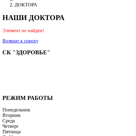
ДОКТОРА
НАШИ ДОКТОРА
Элемент не найден!
Возврат к списку
СК "ЗДОРОВЬЕ"
Мы придерживаемся простого и ясного взгляда: медицинские
услуги должны быть доступными и безупречно
профессиональными. Точное обследование организма,
эффективное лечение и бережная реабилитация - надёжный
путь к выздоровлению.
РЕЖИМ РАБОТЫ
Понедельник
Вторник
Среда
Четверг
Пятница