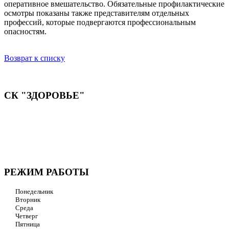
оперативное вмешательство. Обязательные профилактические
осмотры показаны также представителям отдельных
профессий, которые подвергаются профессиональным
опасностям.
Возврат к списку
СК "ЗДОРОВЬЕ"
Мы придерживаемся простого и ясного взгляда: медицинские
услуги должны быть доступными и безупречно
профессиональными. Точное обследование организма,
эффективное лечение и бережная реабилитация - надёжный
путь к выздоровлению.
РЕЖИМ РАБОТЫ
Понедельник
Вторник
Среда
Четверг
Пятница