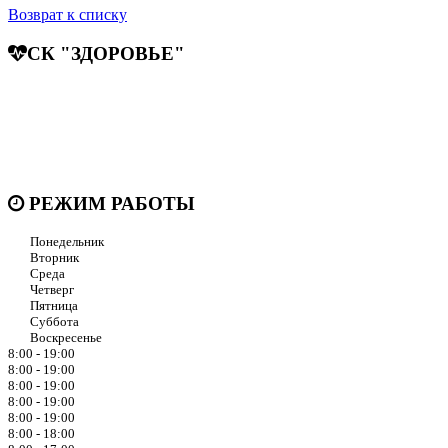
Возврат к списку
СК "ЗДОРОВЬЕ"
Мы придерживаемся простого и ясного взгляда: медицинские
услуги должны быть доступными и безупречно
профессиональными. Точное обследование организма,
эффективное лечение и бережная реабилитация - надёжный
путь к выздоровлению.
РЕЖИМ РАБОТЫ
Понедельник
Вторник
Среда
Четверг
Пятница
Суббота
Воскресенье
8:00 - 19:00
8:00 - 19:00
8:00 - 19:00
8:00 - 19:00
8:00 - 19:00
8:00 - 18:00