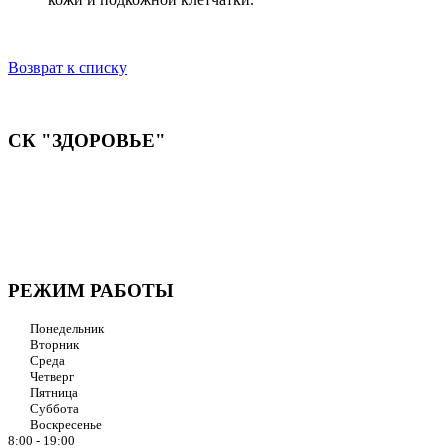
Возврат к списку
СК "ЗДОРОВЬЕ"
Мы придерживаемся простого и ясного взгляда: медицинские
услуги должны быть доступными и безупречно
профессиональными. Точное обследование организма,
эффективное лечение и бережная реабилитация - надёжный
путь к выздоровлению.
РЕЖИМ РАБОТЫ
Понедельник
Вторник
Среда
Четверг
Пятница
Суббота
Воскресенье
8:00 - 19:00