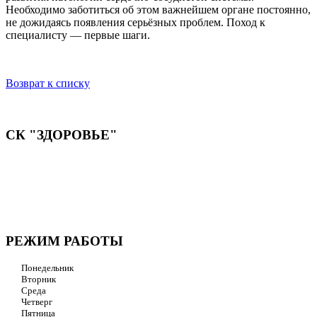
Необходимо заботиться об этом важнейшем органе постоянно,
не дожидаясь появления серьёзных проблем. Поход к
специалисту — первые шаги.
Возврат к списку
СК "ЗДОРОВЬЕ"
Мы придерживаемся простого и ясного взгляда: медицинские
услуги должны быть доступными и безупречно
профессиональными. Точное обследование организма,
эффективное лечение и бережная реабилитация - надёжный
путь к выздоровлению.
РЕЖИМ РАБОТЫ
Понедельник
Вторник
Среда
Четверг
Пятница