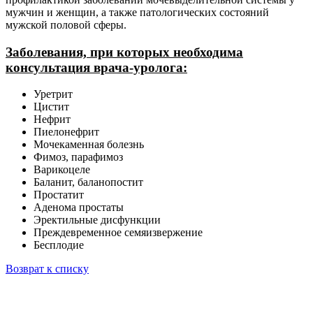
мужчин и женщин, а также патологических состояний
мужской половой сферы.
Заболевания, при которых необходима
консультация врача-уролога:
Уретрит
Цистит
Нефрит
Пиелонефрит
Мочекаменная болезнь
Фимоз, парафимоз
Варикоцеле
Баланит, баланопостит
Простатит
Аденома простаты
Эректильные дисфункции
Преждевременное семяизвержение
Бесплодие
Возврат к списку