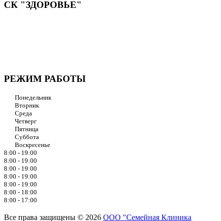
СК "ЗДОРОВЬЕ"
Мы придерживаемся простого и ясного взгляда: медицинские
услуги должны быть доступными и безупречно
профессиональными. Точное обследование организма,
эффективное лечение и бережная реабилитация - надёжный
путь к выздоровлению.
РЕЖИМ РАБОТЫ
Понедельник
Вторник
Среда
Четверг
Пятница
Суббота
Воскресенье
8:00 - 19:00
8:00 - 19:00
8:00 - 19:00
8:00 - 19:00
8:00 - 19:00
8:00 - 18:00
8:00 - 17:00
Все права защищены © 2026
ООО "Семейная Клиника