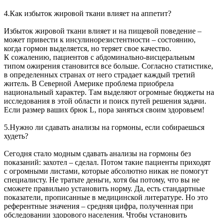
4.Как избыток жировой ткани влияет на аппетит?
Избыток жировой ткани влияет и на пищевой поведение –
может привести к инсулинорезистентности – состоянию,
когда гормон выделяется, но теряет свое качество.
К сожалению, пациентов с абдоминально-висцеральным
типом ожирения становится все больше. Согласно статистике,
в определенных странах от него страдает каждый третий
житель. В Северной Америке проблема приобрела
национальный характер. Там выделяют огромные бюджеты на
исследования в этой области и поиск путей решения задачи.
Если размер ваших брюк L, пора заняться своим здоровьем!
5.Нужно ли сдавать анализы на гормоны, если собираешься
худеть?
Сегодня стало модным сдавать анализы на гормоны без
показаний: захотел – сделал. Потом такие пациенты приходят
с огромными листами, которые абсолютно никак не помогут
специалисту. Не тратьте деньги, хотя бы потому, что вы не
сможете правильно установить норму. Да, есть стандартные
показатели, прописанные в медицинской литературе. Но это
референтные значения – средняя цифра, полученная при
обследовании здорового населения. Чтобы установить