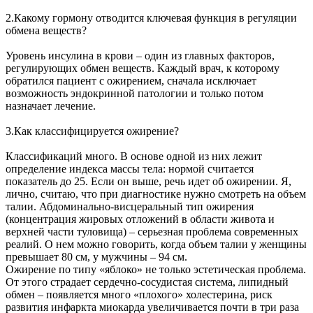
2.Какому гормону отводится ключевая функция в регуляции
обмена веществ?
Уровень инсулина в крови – один из главных факторов,
регулирующих обмен веществ. Каждый врач, к которому
обратился пациент с ожирением, сначала исключает
возможность эндокринной патологии и только потом
назначает лечение.
3.Как классифицируется ожирение?
Классификаций много. В основе одной из них лежит
определение индекса массы тела: нормой считается
показатель до 25. Если он выше, речь идет об ожирении. Я,
лично, считаю, что при диагностике нужно смотреть на объем
талии. Абдоминально-висцеральный тип ожирения
(концентрация жировых отложений в области живота и
верхней части туловища) – серьезная проблема современных
реалий. О нем можно говорить, когда объем талии у женщины
превышает 80 см, у мужчины – 94 см.
Ожирение по типу «яблоко» не только эстетическая проблема.
От этого страдает сердечно-сосудистая система, липидный
обмен – появляется много «плохого» холестерина, риск
развития инфаркта миокарда увеличивается почти в три раза