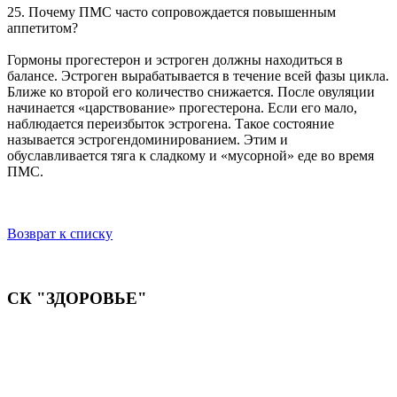
25. Почему ПМС часто сопровождается повышенным
аппетитом?
Гормоны прогестерон и эстроген должны находиться в
балансе. Эстроген вырабатывается в течение всей фазы цикла.
Ближе ко второй его количество снижается. После овуляции
начинается «царствование» прогестерона. Если его мало,
наблюдается переизбыток эстрогена. Такое состояние
называется эстрогендоминированием. Этим и
обуславливается тяга к сладкому и «мусорной» еде во время
ПМС.
Возврат к списку
СК "ЗДОРОВЬЕ"
Мы придерживаемся простого и ясного взгляда: медицинские
услуги должны быть доступными и безупречно
профессиональными. Точное обследование организма,
эффективное лечение и бережная реабилитация - надёжный
путь к выздоровлению.