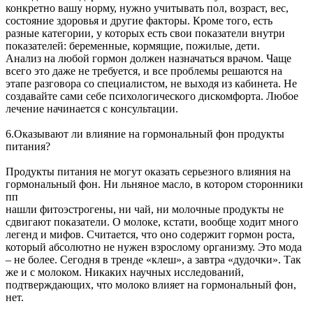
конкретно вашу норму, нужно учитывать пол, возраст, вес,
состояние здоровья и другие факторы. Кроме того, есть
разные категории, у которых есть свои показатели внутри
показателей: беременные, кормящие, пожилые, дети.
Анализ на любой гормон должен назначаться врачом. Чаще
всего это даже не требуется, и все проблемы решаются на
этапе разговора со специалистом, не выходя из кабинета. Не
создавайте сами себе психологического дискомфорта. Любое
лечение начинается с консультации.
6.Оказывают ли влияние на гормональный фон продукты
питания?
Продукты питания не могут оказать серьезного влияния на
гормональный фон. Ни льняное масло, в котором сторонники
пп
нашли фитоэстрогены, ни чай, ни молочные продукты не
сдвигают показатели. О молоке, кстати, вообще ходит много
легенд и мифов. Считается, что оно содержит гормон роста,
который абсолютно не нужен взрослому организму. Это мода
– не более. Сегодня в тренде «клеш», а завтра «дудочки». Так
же и с молоком. Никаких научных исследований,
подтверждающих, что молоко влияет на гормональный фон,
нет.