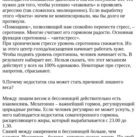
нужно для того, чтобы успешно «атаковать» и проявлять
агрессию (так сложилось эволюционно). Если выработку
этого «букета» ничем не компенсировали, мы бы долго не
протянули.
«Помощник», позволяющий нам спокойно перенести стресс, –
серотонин. Многие считают его гормоном радости. Основная
функция серотонина – «антистресс».
При хроническом стрессе уровень серотонина снижается. Из-
за этого центр голода/насыщения начинает работать хуже.
Чтобы поднять уровень серотонина, человек начинает есть. В
результате набирает вес. Нельзя сказать, что этот механизм
действует у всех на 100% одинаково. Некоторые при стрессе,
напротив, сбрасывают.
9.Почему недостаток сна может стать причиной лишнего
веса?
Между лишим весом и бессонницей действительно есть
взаимосвязь. Мелатонин – важнейший гормон, регулирующий
циркадные ритмы. Если человек регулярно не может уснуть, у
него наблюдается недостаток соматотропного гормона,
расщепляющего жиры, который вырабатывается с 23.00 до
1.30.
Связей между ожирением и бессонницей больше, чем
кажется. Инсомния – болезнь, которую нужно лечить. По этой