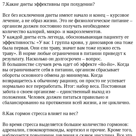
7.Какие диеты эффективны при похудении?
Все без исключения диеты имеют начало и конец – курсовое
лечение, а не образ жизни. Это не физиологическое питание –
организм должен постоянно получать необходимое
количество калорий, микро- и макроэлементов.
У каждой диеты есть легенда, обосновывающая пациенту ее
эффективность: «У вас 1 группа крови, у динозавров она тоже
была первая. Они ели траву, значит вам тоже нужно есть
траву». В норме любые ограничения в питании приведут к
результату. Насколько он долгосрочен – вопрос.
В большинстве случаев речь идет об эффекте «йо-йо». Когда
вы ограничиваете себя в питании, организм сбрасывает
обороты основного обмена до минимума. Когда
возвращаетесь к обычному рациону, он просто не успевает
нормально все переработать. Итог: набор веса. Постоянная
забота о своем организме – единственный выход из
положения. Человек должен питаться правильно и
сбалансированно на протяжении всей жизни, а не циклично.
8.Как гормон стресса влияет на вес?
Во время стресса выделяется большое количество гормонов:
адреналин, глюкокортикоиды, кортизол и прочие. Кроме того,
наблюдается повышение давления и скачок инсулина. Все это