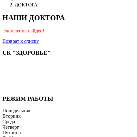
ДОКТОРА
НАШИ ДОКТОРА
Элемент не найден!
Возврат к списку
СК "ЗДОРОВЬЕ"
Мы придерживаемся простого и ясного взгляда: медицинские
услуги должны быть доступными и безупречно
профессиональными. Точное обследование организма,
эффективное лечение и бережная реабилитация - надёжный
путь к выздоровлению.
РЕЖИМ РАБОТЫ
Понедельник
Вторник
Среда
Четверг
Пятница